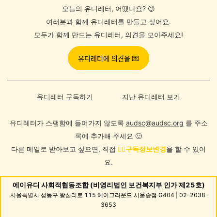
오늘의 유디레터, 어땠나요? 😉
여러분과 함께 유디레터를 만들고 싶어요.
모두가 함께 만드는 유디레터, 의견을 모아주세요!
유디레터에 의견을 💌
유디레터 구독하기
지난 유디레터 보기
유디레터가 스팸함에 들어가지 않도록
audsc@audsc.org
를 주소
록에 추가해 주세요 🙂
다른 메일로 받아보고 싶으면, 직접
👉🏻
구독정보변경
을 할 수 있어
요.
에이유디 사회적협동조합 (비영리법인 보건복지부 인가 제25호)
서울특별시 성동구 왕십리로 115 헤이그라운드 서울숲점 G404 | 02-2038-
3653